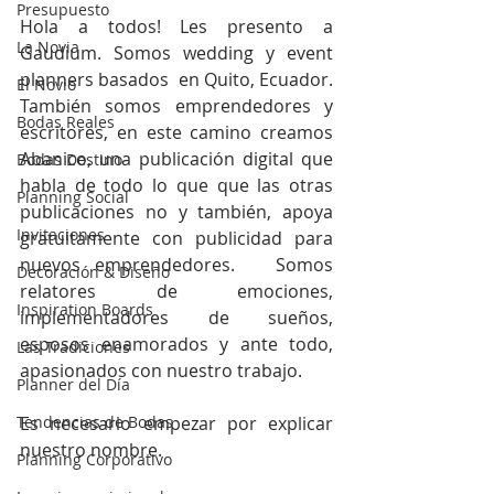
Presupuesto
Hola a todos! Les presento a 
La Novia
Gaudium. Somos wedding y event 
planners basados  en Quito, Ecuador. 
El Novio
También somos emprendedores y 
Bodas Reales
escritores, en este camino creamos  
Abanico, una publicación digital que 
Bodas Destino
habla de todo lo que que las otras 
Planning Social
publicaciones no y también, apoya 
Invitaciones
gratuitamente con publicidad para 
nuevos emprendedores.   Somos 
Decoración & Diseño
relatores de emociones, 
Inspiration Boards
implementadores de sueños, 
esposos enamorados y ante todo, 
Las Tradiciones
apasionados con nuestro trabajo.
Planner del Día
Tendencias de Bodas
Es necesario empezar por explicar 
nuestro nombre.
Planning Corporativo