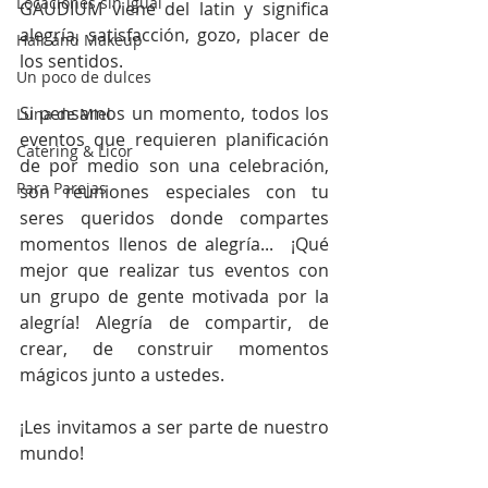
Locaciones sin igual
GAUDIUM viene del latin y significa 
alegría, satisfacción, gozo, placer de 
Hair and Makeup
los sentidos.  
Un poco de dulces
Si pensamos un momento, todos los 
Luna de Miel
eventos que requieren planificación 
Catering & Licor
de por medio son una celebración, 
Para Parejas
son reuniones especiales con tu 
seres queridos donde compartes 
momentos llenos de alegría...  ¡Qué 
mejor que realizar tus eventos con 
un grupo de gente motivada por la 
alegría! Alegría de compartir, de 
crear, de construir momentos 
mágicos junto a ustedes.
¡Les invitamos a ser parte de nuestro 
mundo!