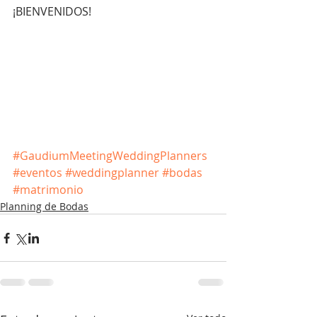
¡BIENVENIDOS!
#GaudiumMeetingWeddingPlanners
#eventos
#weddingplanner
#bodas
#matrimonio
Planning de Bodas