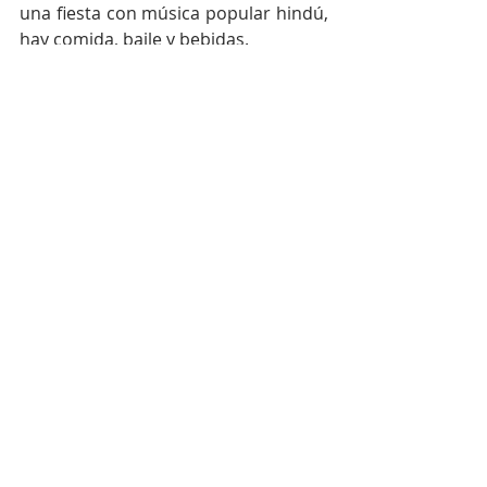
una fiesta con música popular hindú, 
hay comida, baile y bebidas.
Mañana continuaremos con la 
ceremonia de boda hindú, no te la 
pierdas!
#bodas
#eventos
#matrimonio
#novias
#novios
#weddingplanner
#weddingplannerQuito