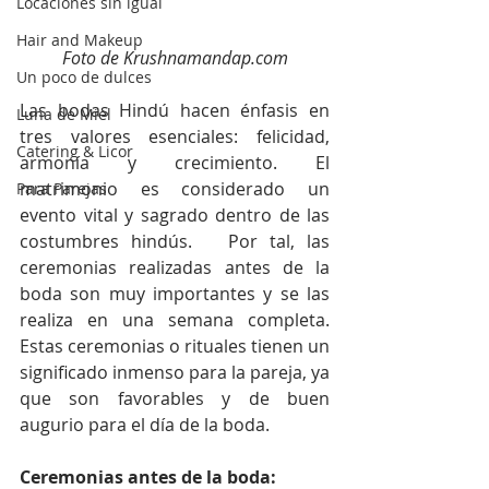
Locaciones sin igual
Hair and Makeup
Foto de Krushnamandap.com
Un poco de dulces
Las bodas Hindú hacen énfasis en 
Luna de Miel
tres valores esenciales: felicidad, 
Catering & Licor
armonía y crecimiento. El 
matrimonio es considerado un 
Para Parejas
evento vital y sagrado dentro de las 
costumbres hindús.   Por tal, las 
ceremonias realizadas antes de la 
boda son muy importantes y se las 
realiza en una semana completa.  
Estas ceremonias o rituales tienen un 
significado inmenso para la pareja, ya 
que son favorables y de buen 
augurio para el día de la boda.
Ceremonias antes de la boda: