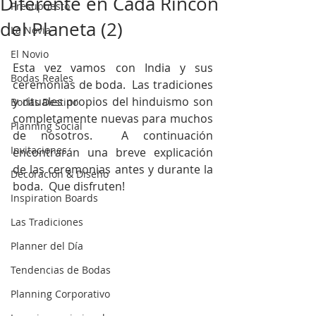
Diferente en Cada Rincón
Presupuesto
del Planeta (2)
La Novia
El Novio
Esta vez vamos con India y sus 
Bodas Reales
ceremonias de boda.  Las tradiciones 
y rituales propios del hinduismo son 
Bodas Destino
completamente nuevas para muchos 
Planning Social
de nosotros.  A continuación 
Invitaciones
encontrarán una breve explicación 
de las ceremonias antes y durante la 
Decoración & Diseño
boda.  Que disfruten!
Inspiration Boards
Las Tradiciones
Planner del Día
Tendencias de Bodas
Planning Corporativo