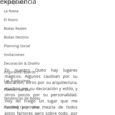
experiencia
Presupuesto
La Novia
El Novio
Bodas Reales
Bodas Destino
Planning Social
Invitaciones
Decoración & Diseño
En nuestro Quito hay lugares 
Inspiration Boards
mágicos. Algunos cautivan por su 
Las Tradiciones
ubicación, otros por su arquitectura, 
muchos por su decoración y estilo, y 
Planner del Día
otros pocos por su personalidad. 
Tendencias de Bodas
Hoy les traigo un lugar que me 
cautivó por una mezcla de todos 
Planning Corporativo
estos factores pero sobre todo, por 