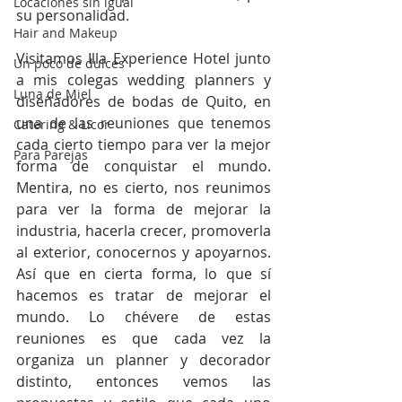
Locaciones sin igual
su personalidad.
Hair and Makeup
Visitamos Illa Experience Hotel junto 
Un poco de dulces
a mis colegas wedding planners y 
Luna de Miel
diseñadores de bodas de Quito, en 
una de las reuniones que tenemos 
Catering & Licor
cada cierto tiempo para ver la mejor 
Para Parejas
forma de conquistar el mundo. 
Mentira, no es cierto, nos reunimos 
para ver la forma de mejorar la 
industria, hacerla crecer, promoverla 
al exterior, conocernos y apoyarnos. 
Así que en cierta forma, lo que sí 
hacemos es tratar de mejorar el 
mundo. Lo chévere de estas 
reuniones es que cada vez la 
organiza un planner y decorador 
distinto, entonces vemos las 