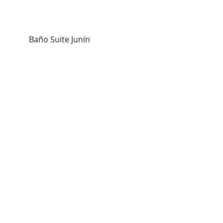
          Baño Suite Junín
          Suite Junín