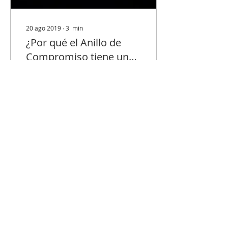
20 ago 2019
∙
3
min
¿Por qué el Anillo de
Compromiso tiene un
diamante?
Son muchos los que se
preguntarán sobre el
origen de la tradición de
regalar un anillo de
compromiso con
diamante a su futura
esposa....
30
0
Política de Privacidad / Privacy Policy
Gaudium Ecuador, Wedding Planner Ecuador,
Destination Wedding
Quito, Ecuador.
gaudiumecuador@gmail.com
+593 99 081 2280