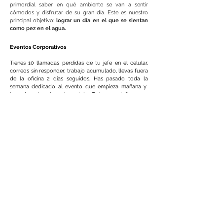
primordial saber en qué ambiente se van a sentir
cómodos y disfrutar de su gran día. Este es nuestro
principal objetivo:
lograr un día en el que se sientan
como pez en el agua.
Eventos Corporativos
Tienes 10 llamadas perdidas de tu jefe en el celular,
correos sin responder, trabajo acumulado, llevas fuera
de la oficina 2 días seguidos. Has pasado toda la
semana dedicado al evento que empieza mañana y
todavía no terminan el montaje. ¿Te ha pasado?
O de un día para otro te piden organizar el lanzamiento
del nuevo producto de tu empresa, y aunque estás
cansado de que sea siempre en el mismo lugar y con
el mismo esquema, no tienes tiempo para dedicarle al
evento pero sí mil y un ideas que te encantaría
implementar.
Relájate. Sabemos cómo ayudarte a optimizar tu
tiempo, cumplir con los objetivos de tu empresa, crear
experiencias innovadoras y ayudarte a que tu evento
sea recordado como el mejor del año.