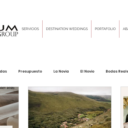
SERVICIOS
DESTINATION WEDDINGS
PORTAFOLIO
AB
odas
Presupuesto
La Novia
El Novio
Bodas Real
Decoración & Diseño
Inspiration Boards
Las Tradici
ng Corporativo
Locaciones sin igual
Hair and Makeup