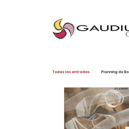
"Gaudium, Eventos Corporativos, Wedding Planner, Eventos, Quito"
Todas las entradas
Planning de B
Planning Social
Invitaciones
Tendencias de Bodas
Planni