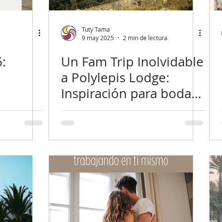
Para Parejas
Tuty Tama
9 may 2025
2 min de lectura
6:
Un Fam Trip Inolvidable
a Polylepis Lodge:
Inspiración para bodas
en el páramo