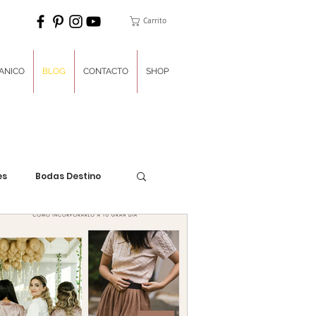
Carrito
ANICO
BLOG
CONTACTO
SHOP
es
Bodas Destino
ones
Planner del Día
Un poco de dulces