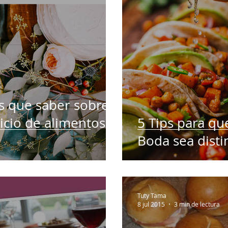
Para Parejas
s que saber sobre
vicio de alimentos
5 Tips para qu
Boda sea disti
Tuty Tama
8 jul 2015
3 min de lectura