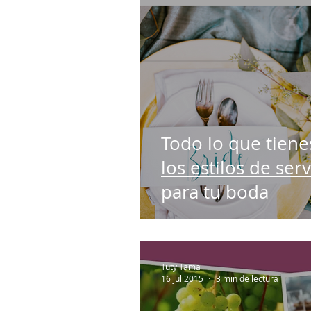
Luna de Miel
Catering & Licor
Todo lo que tiene
los estilos de ser
para tu boda
Tuty Tama
16 jul 2015
3 min de lectura