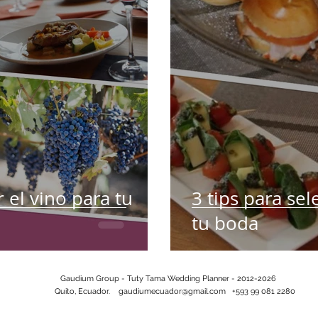
 el vino para tu
3 tips para se
tu boda
Gaudium Group - Tuty Tama Wedding Planner - 2012-2026
Quito, Ecuador.
gaudiumecuador@gmail.com
+593 99 081 2280