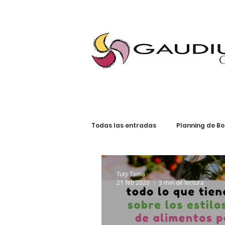
"Gaudium, Eventos Corporativos, Wedding Planner, Eventos, Quito"
Todas las entradas
Planning de B
Planning Social
Invitaciones
Tuty Tama
21 feb 2020
3 min de lectura
Tendencias de Bodas
Planni