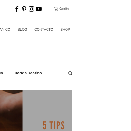
Carrito
ANICO
BLOG
CONTACTO
SHOP
es
Bodas Destino
ones
Planner del Día
Un poco de dulces