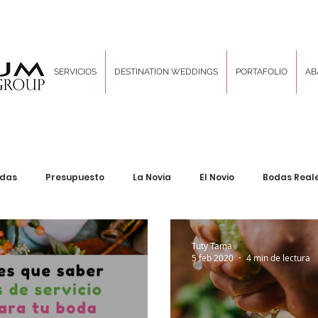
SERVICIOS
DESTINATION WEDDINGS
PORTAFOLIO
AB
odas
Presupuesto
La Novia
El Novio
Bodas Real
Decoración & Diseño
Inspiration Boards
Las Tradici
Tuty Tama
5 feb 2020
4 min de lectura
ng Corporativo
Locaciones sin igual
Hair and Makeup