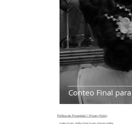
Conteo Final par
Política de Privacidad / Privacy Policy
Gaudium Ecuador, Wedding Planner Ecuador, Destination Wedding