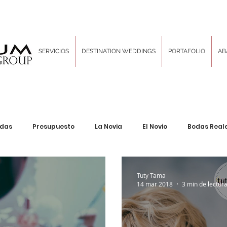
SERVICIOS
DESTINATION WEDDINGS
PORTAFOLIO
AB
odas
Presupuesto
La Novia
El Novio
Bodas Real
Decoración & Diseño
Inspiration Boards
Las Tradici
Tuty Tama
14 mar 2018
3 min de lectur
ng Corporativo
Locaciones sin igual
Hair and Makeup