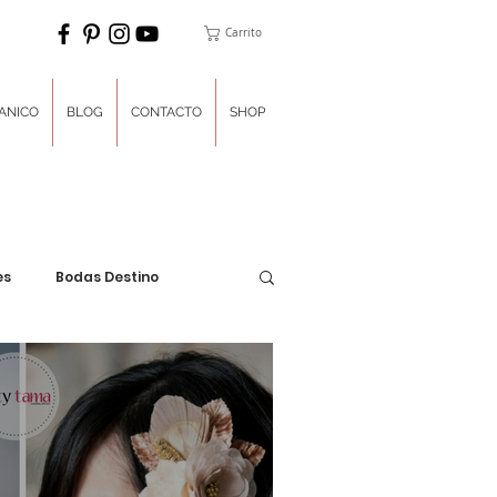
Carrito
ANICO
BLOG
CONTACTO
SHOP
es
Bodas Destino
ones
Planner del Día
a
Un poco de dulces