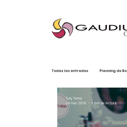
"Gaudium, Eventos Corporativos, Wedding Planner, Eventos, Quito"
Todas las entradas
Planning de B
Planning Social
Invitaciones
Tuty Tama
24 mar 2018
3 min de lectura
Tendencias de Bodas
Planni