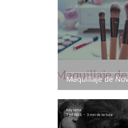
Luna de Miel
Catering & Licor
Maquillaje de Nov
tuty tama
1 jul 2016
3 min de lectura