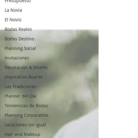
Presupuesto
La Novia
El Novio
Bodas Reales
Bodas Destino
Planning Social
Invitaciones
Decoración & Diseño
Inspiration Boards
Las Tradiciones
Planner del Día
Tendencias de Bodas
Planning Corporativo
Locaciones sin igual
Hair and Makeup