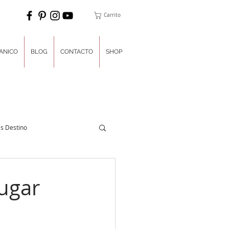
Carrito
ANICO
BLOG
CONTACTO
SHOP
s Destino
nner del Día
lugar
ulces
Luna de Miel