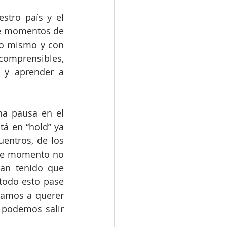
stro país y el 
de momentos de 
o mismo y con 
comprensibles, 
 y aprender a 
a pausa en el 
á en “hold” ya 
entros, de los 
ste momento no 
n tenido que 
odo esto pase 
vamos a querer 
 podemos salir 