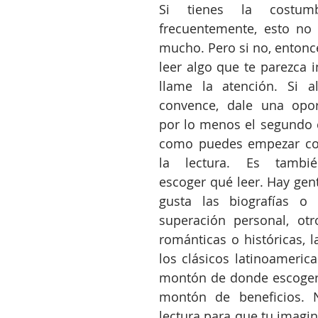
Si tienes la costum
frecuentemente, esto no 
mucho. Pero si no, entonc
leer algo que te parezca i
llame la atención. Si al
convence, dale una opor
por lo menos el segundo ca
como puedes empezar con
la lectura. Es tambié
escoger qué leer. Hay gent
gusta las biografías o 
superación personal, otr
románticas o históricas, l
los clásicos latinoamerica
montón de donde escoger!
montón de beneficios. 
lectura para que tu imagin