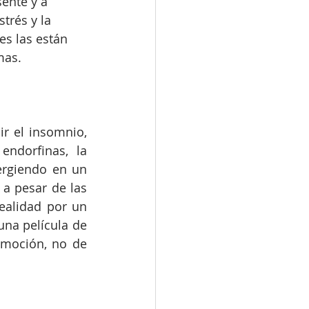
ente y a 
trés y la 
s las están 
mas. 
r el insomnio, 
ndorfinas, la 
rgiendo en un 
a pesar de las 
ealidad por un 
a película de 
moción, no de 