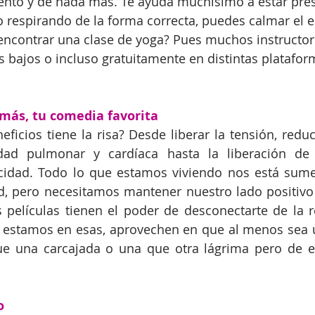
to y de nada más. Te ayuda muchísimo a estar pres
respirando de la forma correcta, puedes calmar el es
encontrar una clase de yoga? Pues muchos instructore
s bajos o incluso gratuitamente en distintas platafor
 más, tu comedia favorita
ficios tiene la risa? Desde liberar la tensión, reduci
dad pulmonar y cardíaca hasta la liberación de e
cidad. Todo lo que estamos viviendo nos está sume
d, pero necesitamos mantener nuestro lado positivo 
s películas tienen el poder de desconectarte de la r
estamos en esas, aprovechen en que al menos sea un
ue una carcajada o una que otra lágrima pero de e
o