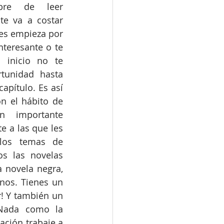
bre de leer 
te va a costar 
es empieza por 
nteresante o te 
 inicio no te 
tunidad hasta 
pítulo. Es así 
 el hábito de 
n importante 
e a las que les 
los temas de 
os las novelas 
a novela negra, 
nos. Tienes un 
 Y también un 
Nada como la 
ación trabaje a 