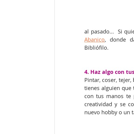
al pasado...  Si qu
Abanico
, donde d
Bibliófilo.
4. Haz algo con t
Pintar, coser, teje
tienes alguien que 
con tus manos te pe
creatividad y se c
nuevo hobby o un ta