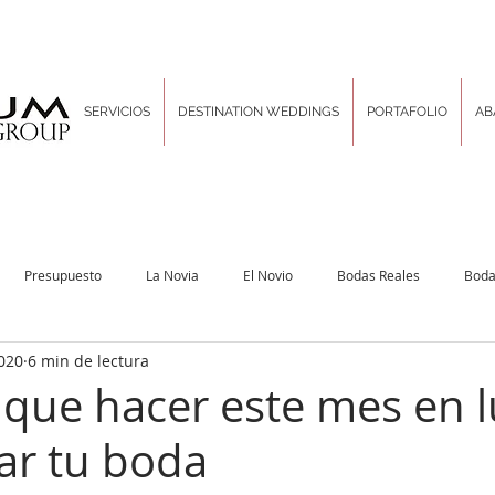
SERVICIOS
DESTINATION WEDDINGS
PORTAFOLIO
AB
Presupuesto
La Novia
El Novio
Bodas Reales
Boda
020
6 min de lectura
Decoración & Diseño
Inspiration Boards
Las Tradiciones
Pla
 que hacer este mes en 
ar tu boda
rporativo
Locaciones sin igual
Hair and Makeup
Un poco de d