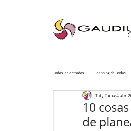
"Gaudium, Eventos Corporativos, Wedding Planner, Eventos, Quito"
Todas las entradas
Planning de Bodas
Tuty Tama
4 abr 2
Planning Social
Invitaciones
10 cosas
de plane
Tendencias de Bodas
Planning Co