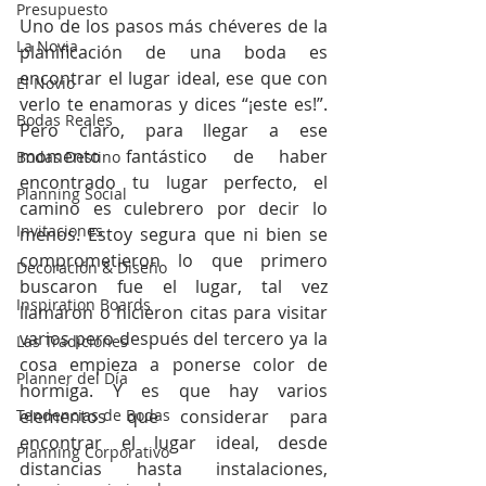
Presupuesto
Uno de los pasos más chéveres de la 
La Novia
planificación de una boda es 
encontrar el lugar ideal, ese que con 
El Novio
verlo te enamoras y dices “¡este es!”. 
Bodas Reales
Pero claro, para llegar a ese 
momento fantástico de haber 
Bodas Destino
encontrado tu lugar perfecto, el 
Planning Social
camino es culebrero por decir lo 
Invitaciones
menos. Estoy segura que ni bien se 
comprometieron lo que primero 
Decoración & Diseño
buscaron fue el lugar, tal vez 
Inspiration Boards
llamaron o hicieron citas para visitar 
varios pero después del tercero ya la 
Las Tradiciones
cosa empieza a ponerse color de 
Planner del Día
hormiga. Y es que hay varios 
Tendencias de Bodas
elementos que considerar para 
encontrar el lugar ideal, desde 
Planning Corporativo
distancias hasta instalaciones, 