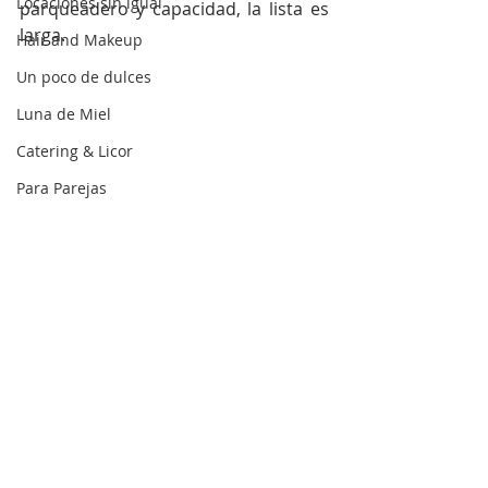
Locaciones sin igual
parqueadero y capacidad, la lista es 
larga.
Hair and Makeup
Un poco de dulces
Luna de Miel
Catering & Licor
Para Parejas