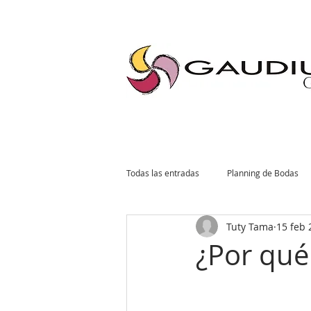
"Gaudium, Eventos Corporativos, Wedding Planner, Eventos, Quito"
Todas las entradas
Planning de Bodas
Tuty Tama
15 feb 
Planning Social
Invitaciones
¿Por qué
Tendencias de Bodas
Planning Co