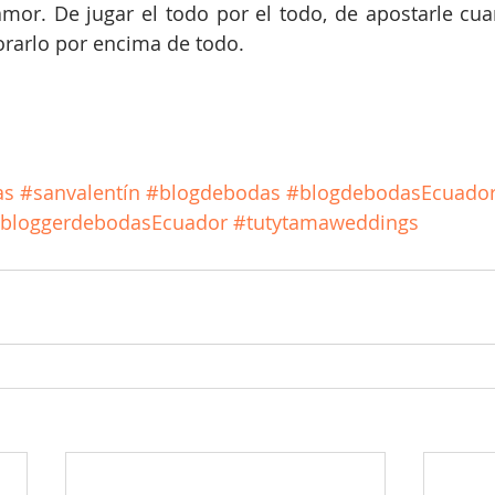
amor. De jugar el todo por el todo, de apostarle cu
lorarlo por encima de todo.
as
#sanvalentín
#blogdebodas
#blogdebodasEcuado
bloggerdebodasEcuador
#tutytamaweddings