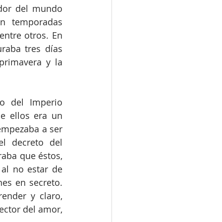
dor del mundo 
an temporadas 
ntre otros. En 
aba tres días 
primavera y la 
 del Imperio 
 ellos era un 
empezaba a ser 
l decreto del 
aba que éstos, 
al no estar de 
es en secreto. 
nder y claro, 
ctor del amor, 