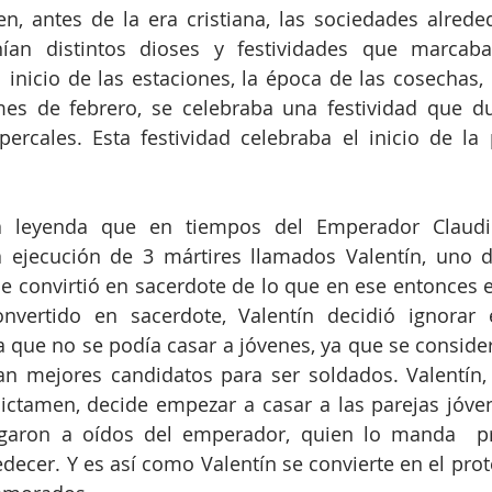
, antes de la era cristiana, las sociedades alrede
ían distintos dioses y festividades que marcab
 inicio de las estaciones, la época de las cosechas, e
es de febrero, se celebraba una festividad que dur
ercales. Esta festividad celebraba el inicio de la 
a leyenda que en tiempos del Emperador Claudio
ejecución de 3 mártires llamados Valentín, uno de
e convirtió en sacerdote de lo que en ese entonces 
onvertido en sacerdote, Valentín decidió ignorar e
 que no se podía casar a jóvenes, ya que se consider
an mejores candidatos para ser soldados. Valentín, 
ictamen, decide empezar a casar a las parejas jóven
egaron a oídos del emperador, quien lo manda  pre
decer. Y es así como Valentín se convierte en el prote