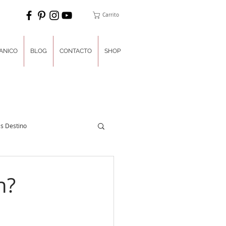
Carrito
ANICO
BLOG
CONTACTO
SHOP
s Destino
nner del Día
n?
ulces
Luna de Miel