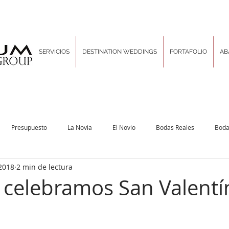
SERVICIOS
DESTINATION WEDDINGS
PORTAFOLIO
AB
Presupuesto
La Novia
El Novio
Bodas Reales
Boda
2018
2 min de lectura
Decoración & Diseño
Inspiration Boards
Las Tradiciones
Pla
 celebramos San Valentí
rporativo
Locaciones sin igual
Hair and Makeup
Un poco de d