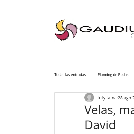
"Gaudium, Eventos Corporativos, Wedding Planner, Eventos, Quito"
Todas las entradas
Planning de Bodas
tuty tama
28 ago 
Planning Social
Invitaciones
Velas, m
David
Tendencias de Bodas
Planning Co