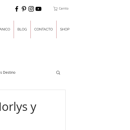
Carrito
ANICO
BLOG
CONTACTO
SHOP
s Destino
nner del Día
orlys y
ulces
Luna de Miel