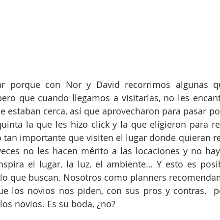
ar porque con Nor y David recorrimos algunas qu
ero que cuando llegamos a visitarlas, no les encanta
ue estaban cerca, así que aprovecharon para pasar por 
inta la que les hizo click y la que eligieron para rea
o tan importante que visiten el lugar donde quieran re
eces no les hacen mérito a las locaciones y no hay
spira el lugar, la luz, el ambiente… Y esto es posi
o lo que buscan. Nosotros como planners recomendam
e los novios nos piden, con sus pros y contras,  pe
 los novios. Es su boda, ¿no?