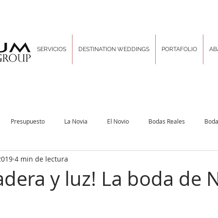
SERVICIOS
DESTINATION WEDDINGS
PORTAFOLIO
AB
Presupuesto
La Novia
El Novio
Bodas Reales
Boda
2019
4 min de lectura
Decoración & Diseño
Inspiration Boards
Las Tradiciones
Pla
adera y luz! La boda de N
rporativo
Locaciones sin igual
Hair and Makeup
Un poco de d