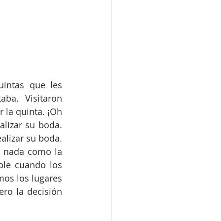
intas que les 
ba.  Visitaron 
la quinta. ¡Oh 
lizar su boda.  
alizar su boda. 
 nada como la 
ble cuando los 
os los lugares 
ro la decisión 