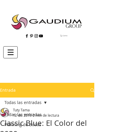
Carrito
"Gaudium, Eventos Corporativos, Wedding Planner, Eventos, Quito"
Entrada
Todas las entradas
Tuty Tama
Todas las entradas
12 dic 2019
2 min de lectura
Classic Blue: El Color del
Planning de Bodas