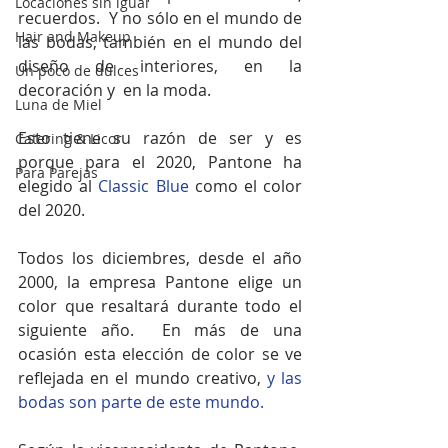
Locaciones sin igual
recuerdos.  Y no sólo en el mundo de 
Hair and Makeup
las bodas, también en el mundo del 
diseño de interiores, en la 
Un poco de dulces
decoración y  en la moda.
Luna de Miel
Esto tiene su razón de ser y es 
Catering & Licor
porque para el 2020, Pantone ha 
Para Parejas
elegido al 
Classic Blue 
como el color 
del 2020. 
Todos los diciembres, desde el año 
2000, la empresa Pantone elige un 
color que resaltará durante todo el 
siguiente año.  En más de una 
ocasión esta elección de color se ve 
reflejada en el mundo creativo, 
y las 
bodas son parte de este mundo. 