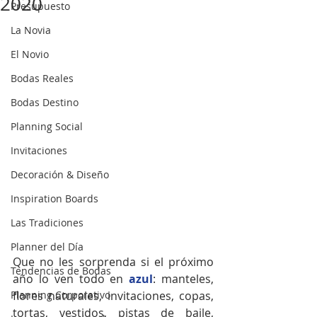
2020
Presupuesto
La Novia
El Novio
Bodas Reales
Bodas Destino
Planning Social
Invitaciones
Decoración & Diseño
Inspiration Boards
Las Tradiciones
Planner del Día
Que no les sorprenda si el próximo 
Tendencias de Bodas
año lo ven todo en 
azul
: manteles, 
Planning Corporativo
flores naturales, invitaciones, copas, 
tortas, vestidos, pistas de baile, 