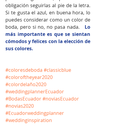
obligación seguirlas al pie de la letra.  
Si te gusta el azul, en buena hora, lo 
puedes considerar como un color de 
boda, pero si no, no pasa nada.   
Lo 
más importante es que se sientan 
cómodos y felices con la elección de 
sus colores.  
#coloresdeboda
#classicblue
#coloroftheyear2020
#colordelaño2020
#weddingplannerEcuador
#BodasEcuador
#noviasEcuador
#novias2020
#Ecuadorweddingplanner
#weddinginspiration
#destinationweddingsEcuador