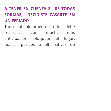
A TENER EN CUENTA SI, DE TODAS 
FORMAS,  DECIDISTE CASARTE EN 
UN FERIADO
Todo, absolutamente todo, debe 
realizarse con mucha más 
anticipación: bloquear el lugar, 
buscar pasajes o alternativas de 
transporte, contratar proveedores, 
mirar opciones de hospedaje, enviar 
invitaciones...  Tus invitados 
agradecerán el gesto de hacerlo con 
tiempo y ustedes, como pareja, 
estarán listos para iniciar la 
planificación de su boda con todas 
las de ley.
#BodasEcuador
#blogdebodasenespañol
#blogdebodasEcuador