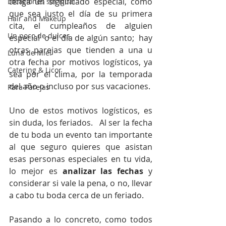
tenga un significado especial, como 
Locaciones sin igual
que sea justo el día de su primera 
Hair and Makeup
cita, el cumpleaños de alguien 
Un poco de dulces
especial  o el día de algún santo;  hay 
otras parejas que tienden a una u 
Luna de Miel
otra fecha por motivos logísticos, ya 
Catering & Licor
sea por el clima, por la temporada 
del año o incluso por sus vacaciones.
Para Parejas
Uno de estos motivos logísticos, es 
sin duda, los feriados.   Al ser la fecha 
de tu boda un evento tan importante 
al que seguro quieres que asistan  
esas personas especiales en tu vida, 
lo mejor es 
analizar las fechas
 y 
considerar si vale la pena, o no, llevar 
a cabo tu boda cerca de un feriado.
Pasando a lo concreto, como todos 