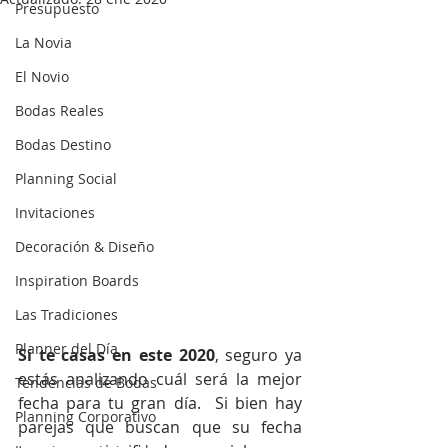
Presupuesto
La Novia
El Novio
Bodas Reales
Bodas Destino
Planning Social
Invitaciones
Decoración & Diseño
Inspiration Boards
Las Tradiciones
Planner del Día
Si te casas en este 2020
, seguro ya 
estás analizando cuál será la mejor 
Tendencias de Bodas
fecha para tu gran día.  Si bien hay  
Planning Corporativo
parejas que buscan que su fecha 