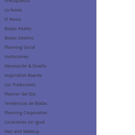
Presupuesto
La Novia
El Novio
Bodas Reales
Bodas Destino
Planning Social
Invitaciones
Decoración & Diseño
Inspiration Boards
Las Tradiciones
Planner del Día
Tendencias de Bodas
Planning Corporativo
Locaciones sin igual
Hair and Makeup