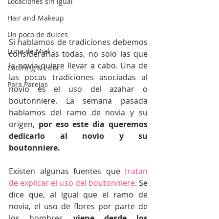
Locaciones sin igual
Hair and Makeup
Un poco de dulces
Si hablamos de tradiciones debemos 
Luna de Miel
considerarlas todas, no solo las que 
la novia quiere llevar a cabo. Una de 
Catering & Licor
las pocas tradiciones asociadas al 
Para Parejas
novio es el uso del azahar o 
boutonniere. La semana pasada 
hablamos del ramo de novia y su 
origen, 
por eso este dia queremos 
dedicarlo al novio y su 
boutonniere.
Existen algunas fuentes que 
tratan 
de explicar el uso del boutonniere
. Se 
dice que, al igual que el ramo de 
novia, el uso de flores por parte de 
los hombres 
viene desde los 