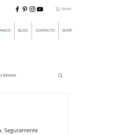
Carrito
ANICO
BLOG
CONTACTO
SHOP
s Destino
nner del Día
ulces
Luna de Miel
a. Seguramente 