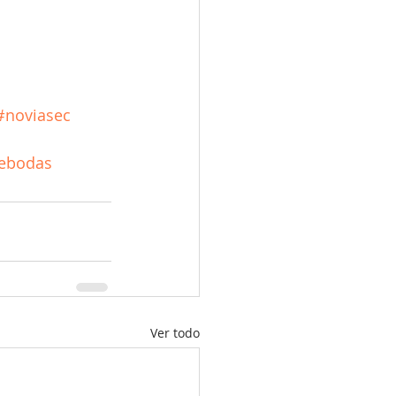
#noviasec
ebodas
Ver todo