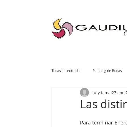
"Gaudium, Eventos Corporativos, Wedding Planner, Eventos, Quito"
Todas las entradas
Planning de Bodas
tuty tama
27 ene 
Planning Social
Invitaciones
Las disti
Tendencias de Bodas
Planning Co
Para terminar Enero