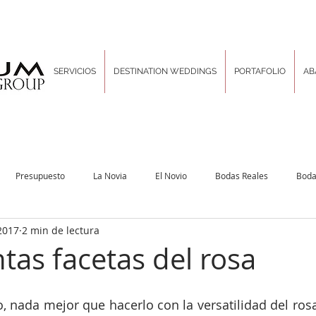
SERVICIOS
DESTINATION WEDDINGS
PORTAFOLIO
AB
Presupuesto
La Novia
El Novio
Bodas Reales
Boda
2017
2 min de lectura
Decoración & Diseño
Inspiration Boards
Las Tradiciones
Pla
ntas facetas del rosa
rporativo
Locaciones sin igual
Hair and Makeup
Un poco de d
, nada mejor que hacerlo con la versatilidad del ros