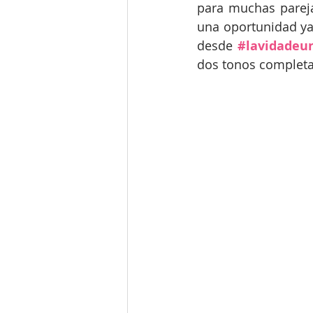
para muchas pareja
una oportunidad ya
Catering & Licor
Para Parejas
desde 
#lavidadeu
dos tonos completa