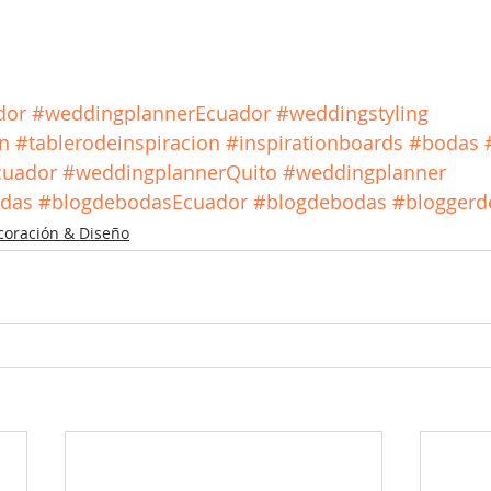
!
dor
#weddingplannerEcuador
#weddingstyling
n
#tablerodeinspiracion
#inspirationboards
#bodas
cuador
#weddingplannerQuito
#weddingplanner
odas
#blogdebodasEcuador
#blogdebodas
#bloggerd
coración & Diseño