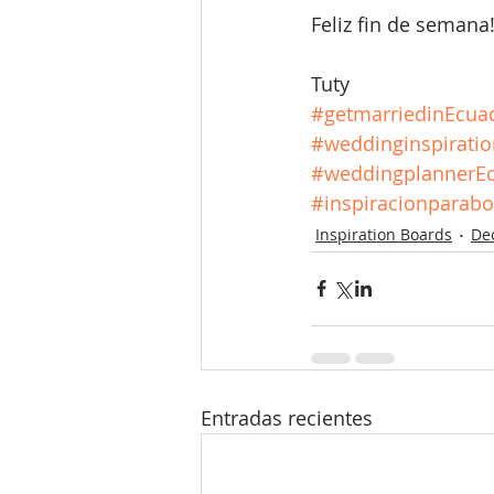
Feliz fin de semana
Tuty
#getmarriedinEcua
#weddinginspiratio
#weddingplannerE
#inspiracionparab
Inspiration Boards
De
Entradas recientes