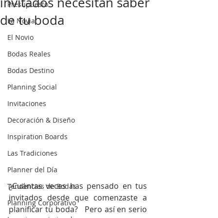
invitados necesitan saber
Presupuesto
de tu boda
La Novia
El Novio
Bodas Reales
Bodas Destino
Planning Social
Invitaciones
Decoración & Diseño
Inspiration Boards
Las Tradiciones
Planner del Día
¿Cuántas veces has pensado en tus 
Tendencias de Bodas
invitados desde que comenzaste a 
Planning Corporativo
planificar tu boda?   Pero así en serio 