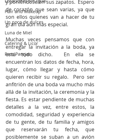
Locaciones sin igual
y poniéndose en sus zapatos.  Espero 
de corazón que sean varias, ya que 
Hair and Makeup
son ellos quienes van a hacer de tu 
Un poco de dulces
gran día aún más especial.
Luna de Miel
Muchas veces pensamos que con 
Catering & Licor
entregar la invitación a la boda, ya 
Para Parejas
está todo dicho.  En ella se 
encuentran los datos de fecha, hora, 
lugar, cómo llegar y hasta cómo 
quieren recibir su regalo.  Pero ser 
anfitrión de una boda va mucho más 
allá de la invitación, la ceremonia y la 
fiesta. Es estar pendiente de muchas 
detalles a la vez, entre estos, la 
comodidad, seguridad y experiencia 
de tu gente, de tu familia y amigos 
que reservarán tu fecha, que 
posiblemente se suban a un avión 