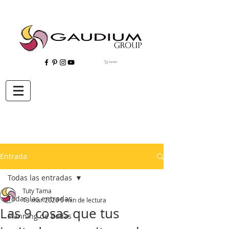
Carrito
"Gaudium, Eventos Corporativos, Wedding Planner, Eventos, Quito"
Entrada
Todas las entradas
Tuty Tama
Todas las entradas
13 mar 2020
5 min de lectura
Las 9 cosas que tus
Planning de Bodas