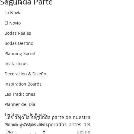
Segunda Parte
Presupuesto
La Novia
El Novio
Bodas Reales
Bodas Destino
Planning Social
Invitaciones
Decoración & Diseño
Inspiration Boards
Las Tradiciones
Planner del Día
Tendencias de Bodas
Les dejo la segunda parte de nuestra 
serie "Gastos Inesperados antes del 
Planning Corporativo
Día B" desde 