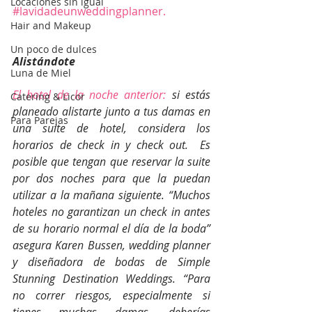
Locaciones sin igual
#lavidadeunweddingplanner
. 
Hair and Makeup
Un poco de dulces
Alistándote
Luna de Miel
El hotel de la noche anterior:
 si estás 
Catering & Licor
planeado alistarte junto a tus damas en 
Para Parejas
una suite de hotel, considera los 
horarios de check in y check out.  Es 
posible que tengan que reservar la suite 
por dos noches para que la puedan 
utilizar a la mañana siguiente. “Muchos 
hoteles no garantizan un check in antes 
de su horario normal el día de la boda” 
asegura Karen Bussen, wedding planner 
y diseñadora de bodas de Simple 
Stunning Destination Weddings. “Para 
no correr riesgos, especialmente si 