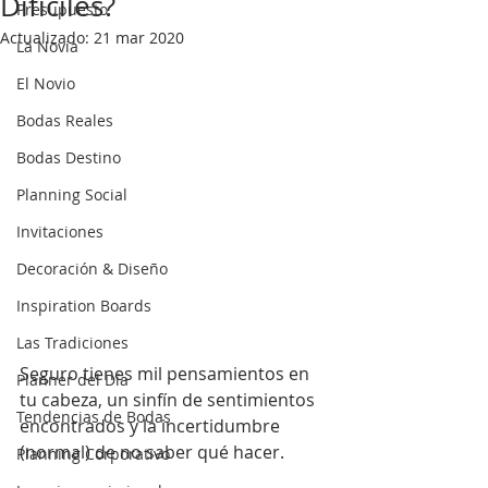
Difíciles?
Presupuesto
Actualizado:
21 mar 2020
La Novia
El Novio
Bodas Reales
Bodas Destino
Planning Social
Invitaciones
Decoración & Diseño
Inspiration Boards
Las Tradiciones
Seguro tienes mil pensamientos en 
Planner del Día
tu cabeza, un sinfín de sentimientos 
Tendencias de Bodas
encontrados y la incertidumbre 
(normal) de no saber qué hacer.
Planning Corporativo