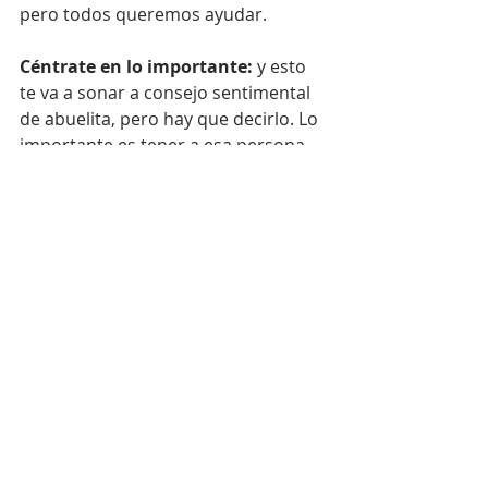
pero todos queremos ayudar.
Céntrate en lo importante:
 y esto 
te va a sonar a consejo sentimental 
de abuelita, pero hay que decirlo. Lo 
importante es tener a esa persona 
lista y dispuesta a querer pasar el 
resto de su vida contigo. Lo 
importante es que puedas celebrar 
sin estrés y con seguridad, junto a tu 
familia y amigos cercanos. Lo 
importante es que encontraste ese 
alguien con quien hacer equipo, y 
que están juntos remando en el 
mismo sentido. Lo importante es la 
salud, emocional y física.  Lo 
importante es su compromiso, sus 
ganas de seguir caminando por la 
vida de la mano.