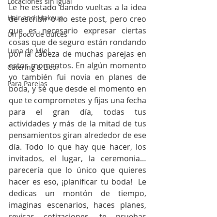
Locaciones sin igual
Le he estado dando vueltas a la idea 
Hair and Makeup
de escribir o no este post, pero creo 
que es necesario expresar ciertas 
Un poco de dulces
cosas que de seguro están rondando 
Luna de Miel
por la cabeza de muchas parejas en 
estos momentos. En algún momento 
Catering & Licor
yo también fui novia en planes de 
Para Parejas
boda, y sé que desde el momento en 
que te comprometes y fijas una fecha 
para el gran día, todas tus 
actividades y más de la mitad de tus 
pensamientos giran alrededor de ese 
día. Todo lo que hay que hacer, los 
invitados, el lugar, la ceremonia… 
parecería que lo único que quieres 
hacer es eso, ¡planificar tu boda!  Le 
dedicas un montón de tiempo, 
imaginas escenarios, haces planes, 
revisas cotizaciones, te pruebas 