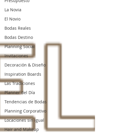
Presupuesto
La Novia
El Novio
Bodas Reales
Bodas Destino
Planning Social
Invitaciones
Decoración & Diseño
Inspiration Boards
Las Tradiciones
Planner del Día
Tendencias de Bodas
Planning Corporativo
Locaciones sin igual
Hair and Makeup